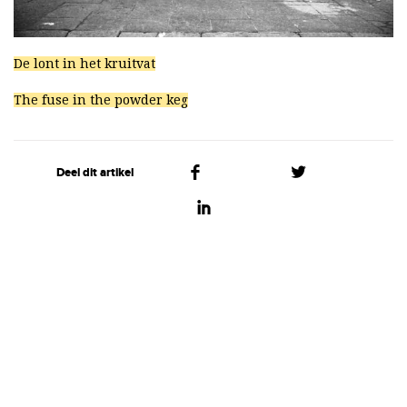
De lont in het kruitvat
The fuse in the powder keg
Deel dit artikel