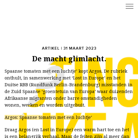
ARTIKEL | 31 MAART 2023
De macht glimlacht.
Spaanse tomaten met een luchtje’ kopt Argos. De rubriek
onthult, in samenwerking met ‘Lost in Europe’ en het
Duitse RBB (Rundfunk Berlin-Brandenburg) misstanden in
de Zuid Spaanse ‘groentetuin van Europa’ waar duizenden
Afrikaanse migranten onder barre omstandigheden
wonen, werken en worden uitgebuit.
Argos: Spaanse tomaten met een luchtje’
Draag Argos (en Lost in Europe) een warm hart toe en het
is een belangrijk verhaal. Maar de feiten zijn al meer dan