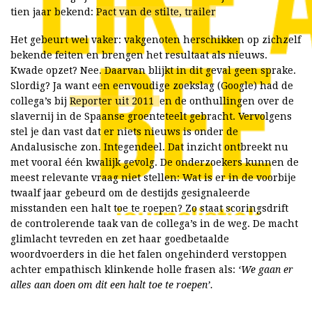
tien jaar bekend:
Pact van de stilte, trailer
Het gebeurt wel vaker: vakgenoten herschikken op zichzelf
bekende feiten en brengen het resultaat als nieuws.
Kwade opzet? Nee. Daarvan blijkt in dit geval geen sprake.
Slordig? Ja want een eenvoudige zoekslag (Google) had de
collega’s bij
Reporter uit 2011
en de onthullingen over de
slavernij in de Spaanse groenteteelt gebracht. Vervolgens
stel je dan vast dat er niets nieuws is onder de
Andalusische zon. Integendeel. Dat inzicht ontbreekt nu
met vooral één kwalijk gevolg. De onderzoekers kunnen de
meest relevante vraag niet stellen: Wat is er in de voorbije
twaalf jaar gebeurd om de destijds gesignaleerde
misstanden een halt toe te roepen? Zo staat scoringsdrift
de controlerende taak van de collega’s in de weg. De macht
glimlacht tevreden en zet haar goedbetaalde
woordvoerders in die het falen ongehinderd verstoppen
achter empathisch klinkende holle frasen als:
‘We gaan er
alles aan doen om dit een halt toe te roepen’.