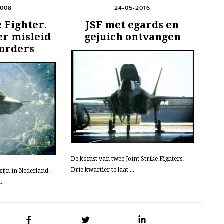
2008
24-05-2016
e Fighter.
JSF met egards en
er misleid
gejuich ontvangen
 orders
De komst van twee Joint Strike Fighters.
Drie kwartier te laat ...
 zijn in Nederland.
.