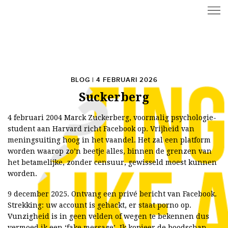
BLOG | 4 FEBRUARI 2026
Suckerberg
4 februari 2004 Marck Zuckerberg, voormalig psychologie-
student aan Harvard richt Facebook op. Vrijheid van
meningsuiting hoog in het vaandel. Het zal een platform
worden waarop zo’n beetje alles, binnen de grenzen van
het betamelijke, zonder censuur, gewisseld moest kunnen
worden.
9 december 2025. Ontvang een privé bericht van Facebook.
Strekking: uw account is gehackt, er staat porno op.
Vunzigheid is in geen velden of wegen te bekennen dus
vermoed ik een ‘fake message’. Ik kopieer de boodschap.