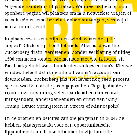
Volgende handeling blijkt fataal. Wanneer ik hem op mijn
openbare pagina wil plaatsen om m’n netwerk te vragen of
ze ook zo’n vreemd bericht hebben ontvangen, verdwijnt
m’n account, acuut.
In plaats ervan verschijnt een window met de optie
‘appeal’. Click er op. Leidt tot niets. Alles is ‘down the
Zuckerberg drain’ verdwenen. Zonder verklaring of uitleg.
1500 contacten -onder wie mensen met wie ik louter via
Facebook gelinkt was-, honderden stukjes en foto’s. Nieuwe
window belooft dat ik de inhoud van m’n account kan
downloaden. Zuckerberg jokt. Het levert nog geen procent
op van wat ik in al die jaren gepost heb. Begrijp dat deze
rigoureuze uitsluiting velen overkomt en dan vooral
transgenders, andersdenkenden en critici van ‘King
Trump’ (Bruce Springsteen in Streets of Minneapolis).
En de dromen en beloftes van die jongeman in 2004? Ze
hebben plaatsgemaakt voor een opportunistische
lippendienst aan de machthebber in zijn land die