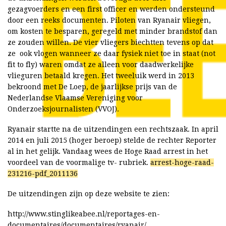
gezagvoerders en een first officer en werden ondersteund
door een reeks documenten. Piloten van Ryanair vliegen,
om kosten te besparen, geregeld met minder brandstof dan
ze zouden willen. De vier vliegers biechtten tevens op dat
ze ook vlogen wanneer ze daar fysiek niet toe in staat (not
fit to fly) waren omdat ze alleen voor daadwerkelijke
vlieguren betaald kregen. Het tweeluik werd in 2013
bekroond met De Loep, de jaarlijkse prijs van de
Nederlandse Vlaamse Vereniging voor
Onderzoeksjournalisten (VVOJ).
Ryanair startte na de uitzendingen een rechtszaak. In april
2014 en juli 2015 (hoger beroep) stelde de rechter Reporter
al in het gelijk. Vandaag wees de Hoge Raad arrest in het
voordeel van de voormalige tv- rubriek.
arrest-hoge-raad-
231216-pdf_2011136
De uitzendingen zijn op deze website te zien:
http://www.stinglikeabee.nl/reportages-en-
documentaires/documentaires/ryanair/