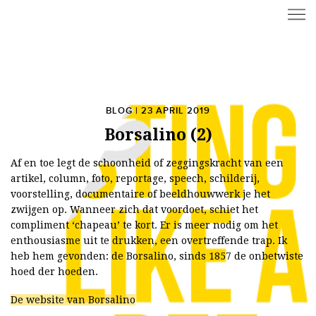
BLOG | 23 APRIL 2019
Borsalino (2)
Af en toe legt de schoonheid of zeggingskracht van een
artikel, column, foto, reportage, speech, schilderij,
voorstelling, documentaire of beeldhouwwerk je het
zwijgen op. Wanneer zich dat voordoet, schiet het
compliment ‘chapeau’ te kort. Er is meer nodig om het
enthousiasme uit te drukken, een overtreffende trap. Ik
heb hem gevonden: de Borsalino, sinds 1857 de onbetwiste
hoed der hoeden.
De website van Borsalino