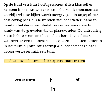
Op de huid van hun hoofdpersonen zitten Mansell en
Samsom in een rauwe registratie die zonder commentaar
voorbij trekt. De kijker wordt meegezogen in ongepolijste
post oorlog poëzie. Ala wandelt met haar vader, hand in
hand in het decor van stedelijke ruïnes waar de echo
klinkt van de gruwelen die er plaatsvonden. De ontroering
zit in iedere scene met het stel en bereikt z’n climax
wanneer ze een handvol samen gekochte planten posteren
in het puin bij hun huis terwijl Ala lacht omdat ze haar
droom verwezenlijkt: een tuin.
‘Stad van twee lentes’ is hier op NPO start te zien
Deel dit artikel