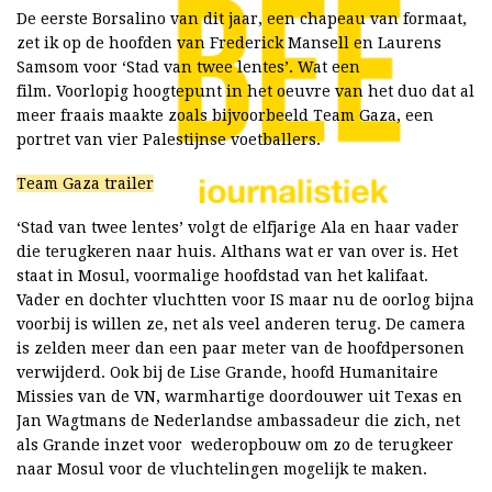
De eerste Borsalino van dit jaar, een chapeau van formaat,
zet ik op de hoofden van Frederick Mansell en Laurens
Samsom voor ‘Stad van twee lentes’. Wat een
film. Voorlopig hoogtepunt in het oeuvre van het duo dat al
meer fraais maakte zoals bijvoorbeeld Team Gaza, een
portret van vier Palestijnse voetballers.
Team Gaza trailer
‘Stad van twee lentes’ volgt de elfjarige Ala en haar vader
die terugkeren naar huis. Althans wat er van over is. Het
staat in Mosul, voormalige hoofdstad van het kalifaat.
Vader en dochter vluchtten voor IS maar nu de oorlog bijna
voorbij is willen ze, net als veel anderen terug. De camera
is zelden meer dan een paar meter van de hoofdpersonen
verwijderd. Ook bij de Lise Grande, hoofd Humanitaire
Missies van de VN, warmhartige doordouwer uit Texas en
Jan Wagtmans de Nederlandse ambassadeur die zich, net
als Grande inzet voor wederopbouw om zo de terugkeer
naar Mosul voor de vluchtelingen mogelijk te maken.