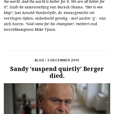
the world. And the world is better for it. We are all better for
it”,
luidt de samenvatting van Barack Obama.
“Het is een
klap”
, laat Arnold Vanderlyde, de zwaargewicht uit
vervlogen tijden, onbedoeld geestig – met zachte ‘g’- van
zich horen.
“
God came for his champion”,
twittert oud
wereldkampioen Mike Tyson.
BLOG | 3 DECEMBER 2015
Sandy ‘suspend quietly’ Berger
died.