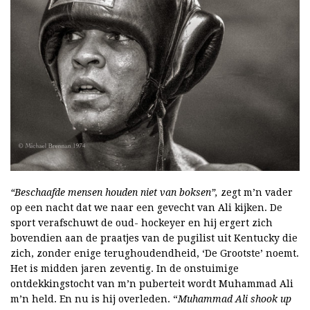
“Beschaafde mensen houden niet van boksen”,
zegt m’n vader
op een nacht dat we naar een gevecht van Ali kijken. De
sport verafschuwt de oud- hockeyer en hij ergert zich
bovendien aan de praatjes van de pugilist uit Kentucky die
zich, zonder enige terughoudendheid, ‘De Grootste’ noemt.
Het is midden jaren zeventig. In de onstuimige
ontdekkingstocht van m’n puberteit wordt Muhammad Ali
m’n held. En nu is hij overleden. “
Muhammad Ali shook up