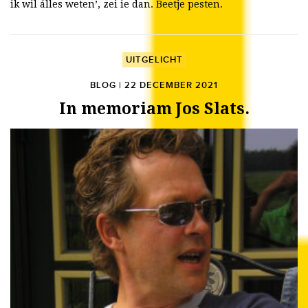
ik wil álles weten’, zei ie dan. Beetje pesten.
UITGELICHT
BLOG | 22 DECEMBER 2021
In memoriam Jos Slats.