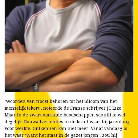
‘Woorden van troost behoren tot het idioom van het
menselijk tekort’, noteerde de Franse schrijver JC Izzo.
Maar in de zwart omrande boodschappen schuilt ie wel
degelijk. Rouwadvertenties in de krant waar hij jarenlang
voor werkte. Ontkennen kan niet meer. Vanaf vandaag is
het waar ‘Want het staat in de gazet jongen’, zou hij